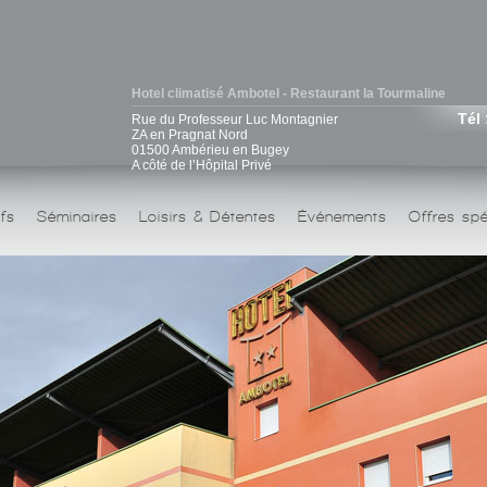
Hotel climatisé Ambotel - Restaurant la Tourmaline
Tél 
Rue du Professeur Luc Montagnier
ZA en Pragnat Nord
01500 Ambérieu en Bugey
A côté de l’Hôpital Privé
ifs
Séminaires
Loisirs & Détentes
Événements
Offres spé