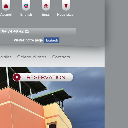
Accueil
English
Email
Nous situer
: 04 74 46 42 22
Visitez notre page
ciales
Galerie photos
Contacts