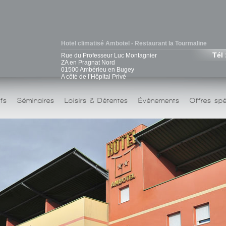
Hotel climatisé Ambotel - Restaurant la Tourmaline
Tél 
Rue du Professeur Luc Montagnier
ZA en Pragnat Nord
01500 Ambérieu en Bugey
A côté de l’Hôpital Privé
ifs
Séminaires
Loisirs & Détentes
Événements
Offres spé