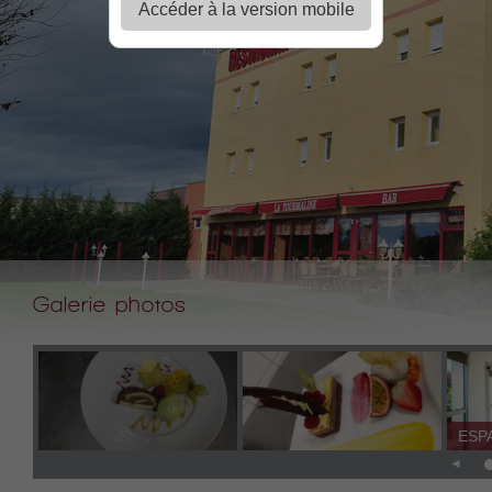
Accéder à la version mobile
Galerie photos
ESP
◄