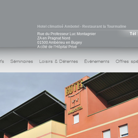
Hotel climatisé Ambotel - Restaurant la Tourmaline
Tél 
Rue du Professeur Luc Montagnier
ZA en Pragnat Nord
01500 Ambérieu en Bugey
A côté de l’Hôpital Privé
ifs
Séminaires
Loisirs & Détentes
Événements
Offres spé